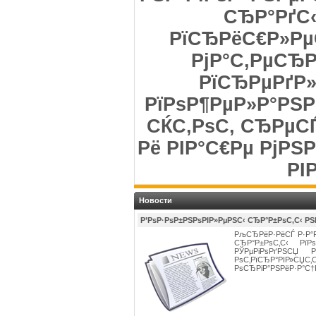
СЂР°РґС‹
РїСЂРёС€Р»РµС
РјР°С‚РµСЂР
РїСЂРµРґР
РїРѕР¶РµР»Р°РЅРё
СЌС‚РѕС‚ СЂРµС
Рё РІР°С€Рµ РјРЅ
РІ
Новости
Р’РѕР·РѕР±РЅРѕРІР»РµРЅС‹ СЂР°Р±РѕС‚С‹ РЅ
РљСЂРёР·РёСЃ Р·Р°Р
СЂР°Р±РѕС‚С‹ Рї
РЎРµРіРѕРґРЅСЏ Р
РѕС‚РїСЂР°РІР»СЏ
РѕСЂРіР°РЅРёР·Р°С†